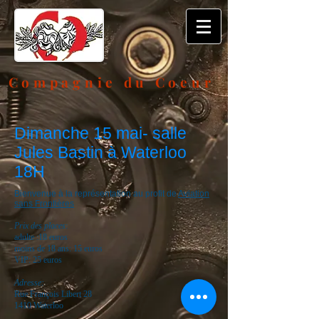
Compagnie du Coeur
Dimanche 15 mai- salle
Jules Bastin à Waterloo
18H
Bienvenue à la représentation au profit de
Aviation
sans Frontières
Prix des places
:
adulte :18 euros
moins de 18 ans: 15 euros
VIP: 25 euros
Adresse:
Rue François Libert 28
1410 Waterloo